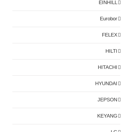
EINHILL
Eurobor
FELEX
HILTI
HITACHI
HYUNDAI
JEPSON
KEYANG