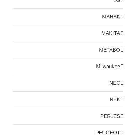
LG
MAHAK
MAKITA
METABO
Milwaukee
NEC
NEK
PERLES
PEUGEOT