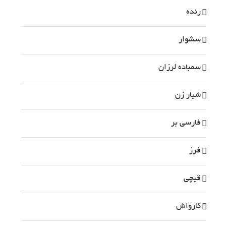
رنده
سشوار
سمباده لرزان
شیار زن
فارسی بر
فرز
قیچی
کارواش