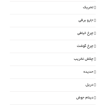
تحریک
جارو برقی
چرخ خیاطی
چرخ گوشت
چکش تخریب
حدیده
دریل
دینام جوش